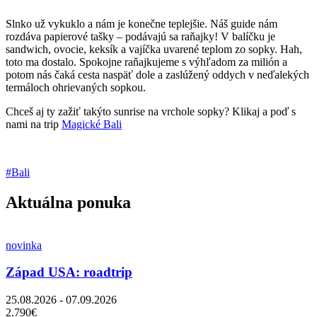
Slnko už vykuklo a nám je konečne teplejšie. Náš guide nám
rozdáva papierové tašky – podávajú sa raňajky! V balíčku je
sandwich, ovocie, keksík a vajíčka uvarené teplom zo sopky. Hah,
toto ma dostalo. Spokojne raňajkujeme s výhľadom za milión a
potom nás čaká cesta naspäť dole a zaslúžený oddych v neďalekých
termáloch ohrievaných sopkou.
Chceš aj ty zažiť takýto sunrise na vrchole sopky? Klikaj a poď s
nami na trip
Magické Bali
#Bali
Aktuálna ponuka
novinka
Západ USA: roadtrip
25.08.2026 - 07.09.2026
2.790€