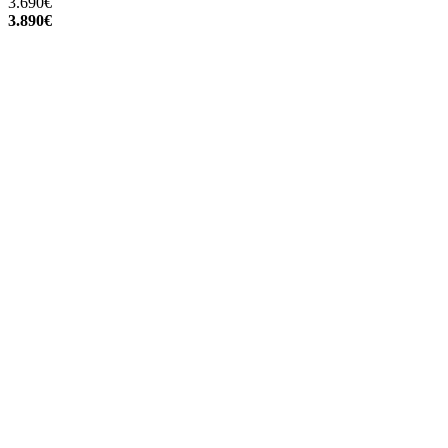
3.690€
3.890€