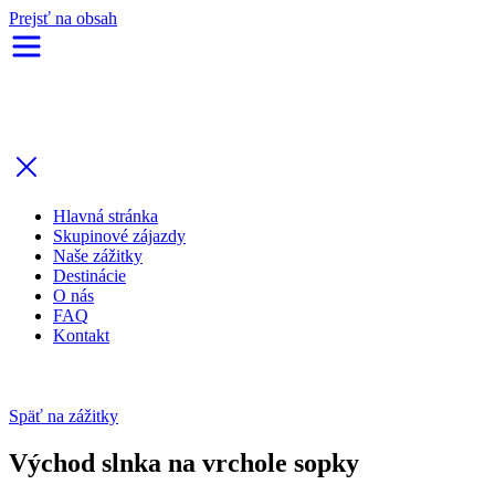
Prejsť na obsah
Hlavná stránka
Skupinové zájazdy
Naše zážitky
Destinácie
O nás
FAQ
Kontakt
Späť na zážitky
Východ slnka na vrchole sopky