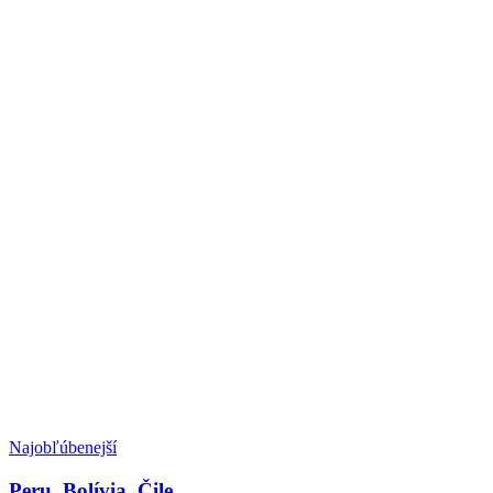
Najobľúbenejší
Peru, Bolívia, Čile