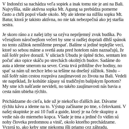
V Indonézi sa nachádza veľa sopiek a inak tomu nie je ani na Bali.
Najvyššia, stále aktívna sopka Mt. Agung sa prebúdza pomerne
často a chŕli popol všade okolo. My ale ideme na nižšiu sopku Mt.
Batur, ktorá je takisto aktívna, no nie tak nebezpečná ako jej staršia
sestra.
Je skoro ráno a z našej izby sa ozýva nepríjemný zvuk budíka. Po
včerajšom náročnejšom večeri by sme si radšej dopriali dlhší spánok
no tento zážitok nemôžeme prespať. Balíme si jediné teplejšie veci,
ktoré so sebou máme a svetlá auta pred hotelom nám naznačujú, že
náš šofér práve dorazil. V uliciach Ubudu je úplné ticho, semtam len
počuť ako opice skáču po strechách okolitých budov. Sadáme do
auta a ideme smerom na sever. Cesta trvá približne dve hodiny, no
spať sa nám už nechce lebo sa tešíme na dnešný zážitok. Sindu –
náš šofér nám cestou rozpráva zaujímavosti zo života na Bali. Vedeli
ste napríklad, že kohútie zápasy sú tradičným balijskym športom?
My sme ich našťastie nevideli, no takéto zaujímavosti nás bavia a
cesta nám ubieha rýchlo.
Prichádzame do cieľa, kde už je niekoľko ďalších áut. Dávame
rýchlu kávu a ideme na to. Výstup začíname po tme, s čelovkami. V
našej skupinke je asi 10 ľudí a guide, ktorý je na čele skupiny a
vedie nás do mierneho kopca. Všade je tma a jediné čo vidím sú
nohy človeka predomnou a vinič, okolo ktorého prechádzame.
Vyzerá to, ako keby sme niekomu išli priamo cez záhradu.