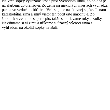
Na vrch sopky vyliezame tesne pred východom slnka, no obloha je
už sfarbená do oranžova. Zo zeme na niektorých miestach vychádza
para a vo vzduchu cítiť síru. Veď stojíme na aktívnej sopke. Je nám
katastrofálna zima a silný vietor ten pocit ešte umocňuje. Zo
štrbiniek v zemi ide super teplo, takže si ohrievame ruky a zadky.
Nevšímame si tú zimu a užívame si úžasný východ slnka s
výhľadom na okolité sopky na Bali.