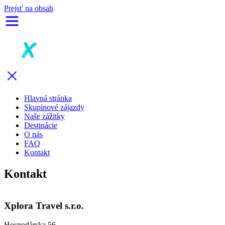
Prejsť na obsah
Hlavná stránka
Skupinové zájazdy
Naše zážitky
Destinácie
O nás
FAQ
Kontakt
Kontakt
Xplora Travel s.r.o.
Hospodárska 56