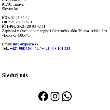
91701 Trnava
Slovensko
IČO: 52 21 85 62
DIČ: 21 20 93 42 11
IČ DPH: SK21 20 93 42 11
Zapísaná v Obchodnom registri Okresného súdu Trnava, oddiel Sro,
vložka č. 43857/T
Email:
info@xplora.sk
Tel.:
+421 908 163 452
/
+421 908 101 585
Sleduj nás
Facebook
Instagram
WhatsAp