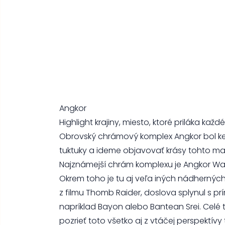
Angkor
Highlight krajiny, miesto, ktoré priláka ka
Obrovský chrámový komplex Angkor bol ked
tuktuky a ideme objavovať krásy tohto ma
Najznámejší chrám komplexu je Angkor Wat,
Okrem toho je tu aj veľa iných nádhernýc
z filmu Thomb Raider, doslova splynul s p
napríklad Bayon alebo Bantean Srei. Celé t
pozrieť toto všetko aj z vtáčej perspektí