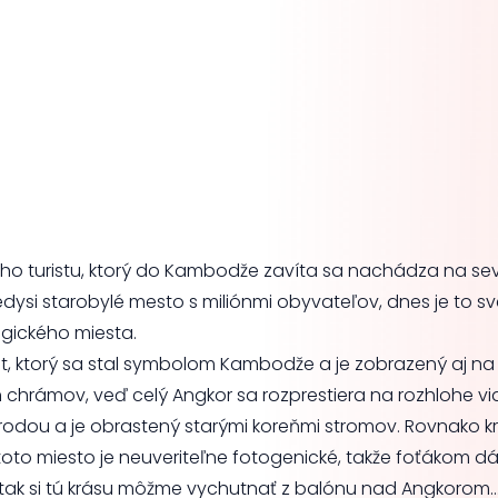
ždého turistu, ktorý do Kambodže zavíta sa nachádza na seve
ysi starobylé mesto s miliónmi obyvateľov, dnes je to s
gického miesta.
 ktorý sa stal symbolom Kambodže a je zobrazený aj na štá
h chrámov, veď celý Angkor sa rozprestiera na rozhlohe 
rírodou a je obrastený starými koreňmi stromov. Rovnako k
oto miesto je neuveriteľne fotogenické, takže foťákom dám
vy tak si tú krásu môžme vychutnať z balónu nad Angkorom