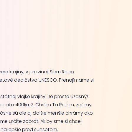
re krajiny, v provincii Siem Reap.
vetové dedičstvo UNESCO. Prenajímame si
tnej vlajke krajiny. Je proste úžasný!
viac ako 400km2. Chrám Ta Prohm, známy
rásne sú ale aj ďalšie menšie chrámy ako
e určite zabrať. Ak by sme si chceli
…najlepšie pred sunsetom.