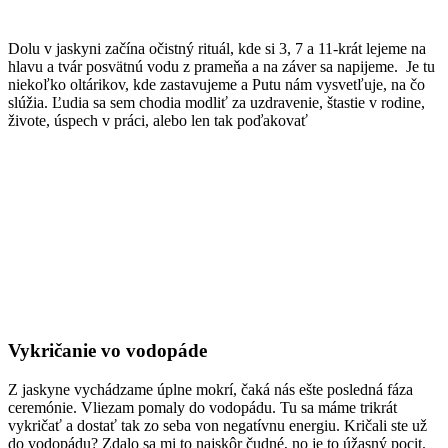
Dolu v jaskyni začína očistný rituál, kde si 3, 7 a 11-krát lejeme na
hlavu a tvár posvätnú vodu z prameňa a na záver sa napijeme. Je tu
niekoľko oltárikov, kde zastavujeme a Putu nám vysvetľuje, na čo
slúžia. Ľudia sa sem chodia modliť za uzdravenie, štastie v rodine,
živote, úspech v práci, alebo len tak poďakovať
Vykričanie vo vodopáde
Z jaskyne vychádzame úplne mokrí, čaká nás ešte posledná fáza
ceremónie. Vliezam pomaly do vodopádu. Tu sa máme trikrát
vykričať a dostať tak zo seba von negatívnu energiu. Kričali ste už
do vodopádu? Zdalo sa mi to najskôr čudné, no je to úžasný pocit.