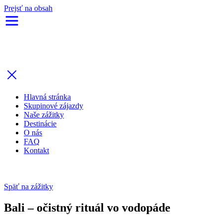
Prejsť na obsah
Hlavná stránka
Skupinové zájazdy
Naše zážitky
Destinácie
O nás
FAQ
Kontakt
Späť na zážitky
Bali – očistný rituál vo vodopáde