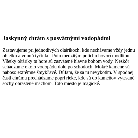
Jaskynný chrám s posvätnými vodopádmi
Zastavujeme pri jednotlivých oltárikoch, kde nechávame vždy jednu
obietku a vonnú tyčinku. Putu medzitým potichu hovorí modlitbu.
Všetky oltáriky tu hore sú zasvätené hlavne bohom vody. Neskôr
schádzame okolo vodopádu dolu po schodoch. Mokré kamene sú
naboso extrémne šmykľavé. Dúfam, že sa tu nevykotím. V spodnej
časti chrámu prechádzame popri rieke, kde sú do kameňov vytesané
sochy obrastené machom. Toto miesto je magické.