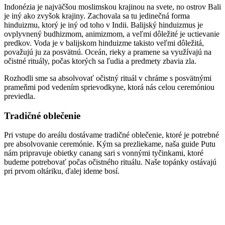
Indonézia je najväčšou moslimskou krajinou na svete, no ostrov Bali
je iný ako zvyšok krajiny. Zachovala sa tu jedinečná forma
hinduizmu, ktorý je iný od toho v Indii. Balijský hinduizmus je
ovplyvnený budhizmom, animizmom, a veľmi dôležité je uctievanie
predkov. Voda je v balijskom hinduizme takisto veľmi dôležitá,
považujú ju za posvätnú. Oceán, rieky a pramene sa využívajú na
očistné rituály, počas ktorých sa ľudia a predmety zbavia zla.
Rozhodli sme sa absolvovať očistný rituál v chráme s posvätnými
prameňmi pod vedením sprievodkyne, ktorá nás celou ceremóniou
previedla.
Tradičné oblečenie
Pri vstupe do areálu dostávame tradičné oblečenie, ktoré je potrebné
pre absolvovanie ceremónie. Kým sa prezliekame, naša guide Putu
nám pripravuje obietky canang sari s vonnými tyčinkami, ktoré
budeme potrebovať počas očistného rituálu. Naše topánky ostávajú
pri prvom oltáriku, ďalej ideme bosí.